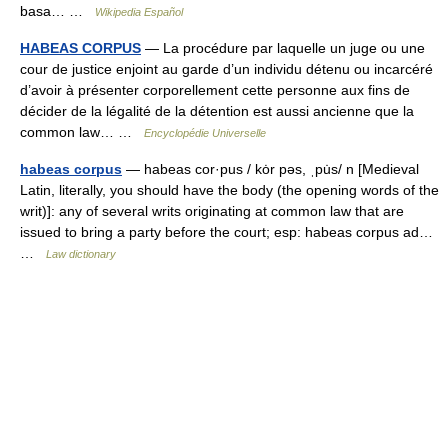
basa… …
Wikipedia Español
HABEAS CORPUS
— La procédure par laquelle un juge ou une
cour de justice enjoint au garde d’un individu détenu ou incarcéré
d’avoir à présenter corporellement cette personne aux fins de
décider de la légalité de la détention est aussi ancienne que la
common law… …
Encyclopédie Universelle
habeas corpus
— habeas cor·pus / kȯr pəs, ˌpu̇s/ n [Medieval
Latin, literally, you should have the body (the opening words of the
writ)]: any of several writs originating at common law that are
issued to bring a party before the court; esp: habeas corpus ad…
…
Law dictionary