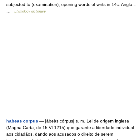
subjected to (examination), opening words of writs in 14c. Anglo…
…
Etymology dictionary
habeas corpus
— |ábeàs córpus| s. m. Lei de origem inglesa
(Magna Carta, de 15 VI 1215) que garante a liberdade individual
aos cidadãos, dando aos acusados o direito de serem