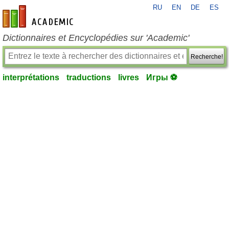
RU
EN
DE
ES
fr-academic.com
Dictionnaires et Encyclopédies sur 'Academic'
Recherche!
interprétations
traductions
livres
Игры ⚽