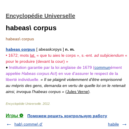
Encyclopédie Universelle
habeas\ corpus
habeas\ corpus
habeas corpus
[ abeaskɔrpys ]
n. m.
• 1672; mots
lat.
« que tu aies le corps », s.-ent.
ad subjiciendum
«
pour le produire (devant la cour) »
♦
Institution garantie par la loi anglaise de 1679 (
commun
ément
appelée
Habeas corpus Act
) en vue d'assurer le respect de la
liberté individuelle.
« Il se plaignit violemment d'être emprisonné
au mépris des gens, demanda en vertu de quelle loi on le retenait
ainsi, invoqua l'habeas corpus »
(
Jules Verne
)
.
Encyclopédie Universelle
.
2012
.
Игры ⚽
Поможем решить контрольную работу
hab\ comme\ d'
habile