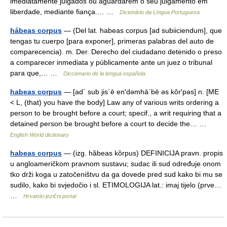
imediatamente julgados ou aguardarem o seu julgamento em
liberdade, mediante fiança.… …
Dicionário da Língua Portuguesa
hábeas corpus
— (Del lat. habeas corpus [ad subiiciendum], que
tengas tu cuerpo [para exponer], primeras palabras del auto de
comparecencia). m. Der. Derecho del ciudadano detenido o preso
a comparecer inmediata y públicamente ante un juez o tribunal
para que,… …
Diccionario de la lengua española
habeas corpus
— [ad΄ sub jis΄ē en′dəmhā΄bē əs kôr′pəs] n. [ME
< L, (that) you have the body] Law any of various writs ordering a
person to be brought before a court; specif., a writ requiring that a
detained person be brought before a court to decide the… …
English World dictionary
habeas corpus
— (izg. hȁbeas kȍrpus) DEFINICIJA pravn. propis
u angloameričkom pravnom sustavu; sudac ili sud određuje onom
tko drži koga u zatočeništvu da ga dovede pred sud kako bi mu se
sudilo, kako bi svjedočio i sl. ETIMOLOGIJA lat.: imaj tijelo (prve…
…
Hrvatski jezični portal