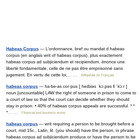
Habeas Corpus
— L’ordonnance, bref ou mandat d habeas
corpus (en anglais writ of habeas corpus), plus exactement
habeas corpus ad subjiciendum et recipiendum, énonce une
liberté fondamentale, celle de ne pas être emprisonné sans
jugement. En vertu de cette loi,… …
Wikipédia en Français
habeas corpus
— ha‧be‧as cor‧pus [ˌheɪbiəs ˈkɔːpəs ǁ ˈkɔːr ]
noun [uncountable] LAW the right of someone in prison to come to
a court of law so that the court can decide whether they should
stay in prison: • 40% of habeas corpus appeals are successful. * *
*… …
Financial and business terms
habeas corpus
— writ requiring a person to be brought before a
court, mid 15c., Latin, lit. (you should) have the person, in phrase
habeas corpus ad subjiciendum produce or have the person to be